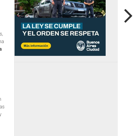
s,
na
a
n
das
y