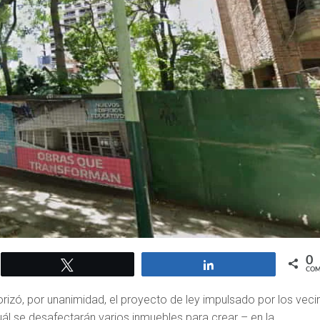
0
Twittear
Compartir
COM
rizó, por unanimidad, el proyecto de ley impulsado por los veci
cuál se desafectarán varios inmuebles para crear – en la