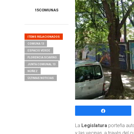
15COMUNAS
ITEMS RELACIONADOS
COMUNA 13
ESPACIO VERDE
FLORENCIA SCAVINO
JUNTA COMUNAL 13
NÚÑEZ
ÚLTIMAS NOTICIAS
Compartir
La
Legislatura
porteña auto
y las vecinas, a través del 