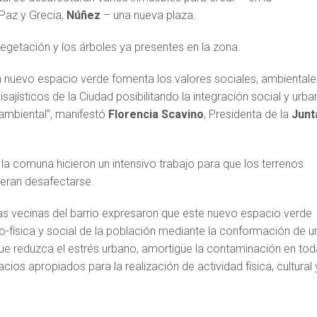
 Paz y Grecia,
Núñez
– una nueva plaza.
vegetación y los árboles ya presentes en la zona.
un nuevo espacio verde fomenta los valores sociales, ambientale
sajísticos de la Ciudad posibilitando la integración social y urba
ambiental”, manifestó
Florencia Scavino
, Presidenta de la
Junt
 comuna hicieron un intensivo trabajo para que los terrenos
ieran desafectarse.
 las vecinas del barrio expresaron que este nuevo espacio verde
co-física y social de la población mediante la conformación de u
ue reduzca el estrés urbano, amortigüe la contaminación en to
ios apropiados para la realización de actividad física, cultural 