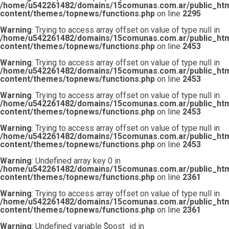
/home/u542261482/domains/15comunas.com.ar/public_htm
content/themes/topnews/functions.php
on line
2295
Warning
: Trying to access array offset on value of type null in
/home/u542261482/domains/15comunas.com.ar/public_htm
content/themes/topnews/functions.php
on line
2453
Warning
: Trying to access array offset on value of type null in
/home/u542261482/domains/15comunas.com.ar/public_htm
content/themes/topnews/functions.php
on line
2453
Warning
: Trying to access array offset on value of type null in
/home/u542261482/domains/15comunas.com.ar/public_htm
content/themes/topnews/functions.php
on line
2453
Warning
: Trying to access array offset on value of type null in
/home/u542261482/domains/15comunas.com.ar/public_htm
content/themes/topnews/functions.php
on line
2453
Warning
: Undefined array key 0 in
/home/u542261482/domains/15comunas.com.ar/public_htm
content/themes/topnews/functions.php
on line
2361
Un sitio de noticias sobre la Ciudad de Buenos Aires. Una experiencia
de participación ciudadana periodística. Un nuevo medio de
Warning
: Trying to access array offset on value of type null in
comunicación que tiene como objetivo contar “las noticias de tu
/home/u542261482/domains/15comunas.com.ar/public_htm
barrio”. Un espacio virtual donde cada vecino podrá plasmar la
content/themes/topnews/functions.php
on line
2361
realidad de su comuna y estar siempre informado. Política, economía y
cultura de una Ciudad en permanente movimiento.
Warning
: Undefined variable $post_id in