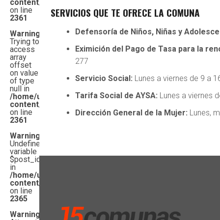
content/themes/topnews/functions.php
on line
SERVICIOS QUE TE OFRECE LA COMUNA
2361
Defensoría de Niños, Niñas y Adolesce
Warning
:
Trying to
Eximición del Pago de Tasa para la ren
access
array
277
offset
on value
Servicio Social:
Lunes a viernes de 9 a 16
of type
null in
Tarifa Social de AYSA:
Lunes a viernes de
/home/u542261482/domains/15comunas.com.ar/public_
content/themes/topnews/functions.php
on line
Dirección General de la Mujer:
Lunes, mi
2361
Warning
:
Undefined
variable
$post_id
in
/home/u542261482/domains/15comunas.com.ar/public_
content/themes/topnews/functions.php
on line
2365
Warning
: