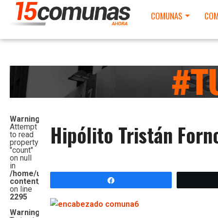
COMUNAS
COM
Warning
:
Hipólito Tristán For
Attempt
to read
property
"count"
on null
in
/home/u542261482/domains/15comunas.com.ar/public_
content/themes/topnews/functions.php
Compartir
on line
2295
Warning
: