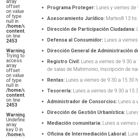
array
offset
Programa Proteger:
Lunes y viernes de 
on value
of type
Asesoramiento Jurídico:
Martes8 13 hs.
null in
/home/u542261482/domains/15comunas.com.ar/public_
Dirección de Participación Ciudadana:
L
content/themes/topnews/functions.php
on line
Defensa al Consumidor:
Lunes a viernes
2453
Warning
:
Dirección General de Administración d
Trying to
access
Registro Civil:
Lunes a viernes de 9.30 a 
array
de salas de Matrimonio, Inscripción de na
offset
on value
Rentas:
Lunes a viernes de 9.30 a 15.30 h
of type
null in
/home/u542261482/domains/15comunas.com.ar/public_
Tesorería:
Lunes a viernes de 9.30 a 15.3
content/themes/topnews/functions.php
on line
Administrador de Consorcios:
Lunes a v
2453
Dirección de Gestión Urbanística:
Lunes
Warning
:
Undefined
Mediación comunitaria:
Lunes a viernes 
array
key 0 in
Oficina de Intermediación Laboral:
Lunes
/home/u542261482/domains/15comunas.com.ar/public_