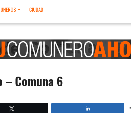
UNEROS
CIUDAD
no – Comuna 6
html/wp-
Twittear
Compartir