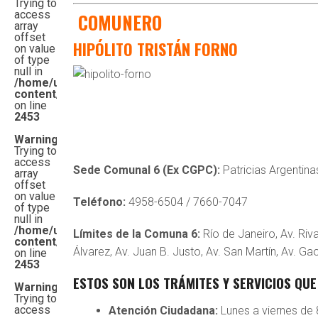
Trying to
access
COMUNERO
array
offset
HIPÓLITO TRISTÁN FORNO
on value
of type
null in
/home/u542261482/domains/15comunas.com.ar/public_
content/themes/topnews/functions.php
on line
2453
Warning
:
Trying to
access
Sede Comunal 6 (Ex CGPC):
Patricias Argentina
array
offset
on value
Teléfono:
4958-6504 / 7660-7047
of type
null in
/home/u542261482/domains/15comunas.com.ar/public_
Límites de la Comuna 6:
Río de Janeiro, Av. Riva
content/themes/topnews/functions.php
Álvarez, Av. Juan B. Justo, Av. San Martín, Av. Ga
on line
2453
ESTOS SON LOS TRÁMITES Y SERVICIOS QUE
Warning
:
Trying to
access
Atención Ciudadana:
Lunes a viernes de 