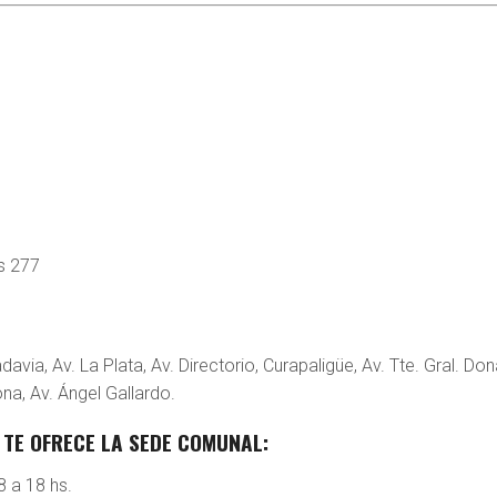
html/wp-
s 277
html/wp-
davia, Av. La Plata, Av. Directorio, Curapaligüe, Av. Tte. Gral. Do
ona, Av. Ángel Gallardo.
 TE OFRECE LA SEDE COMUNAL:
8 a 18 hs.