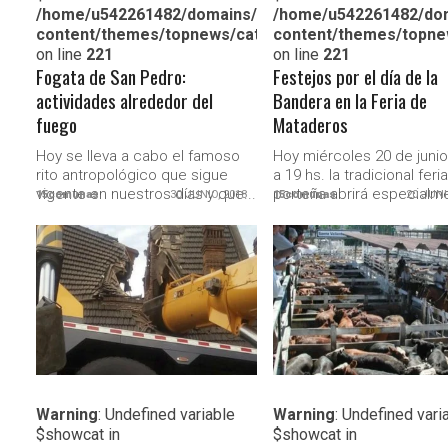
/home/u542261482/domains/15comunas.com.ar/publi
/home/u542261482/dom
content/themes/topnews/category.php
content/themes/topne
on line
221
on line
221
Fogata de San Pedro:
Festejos por el día de la
actividades alrededor del
Bandera en la Feria de
fuego
Mataderos
Hoy se lleva a cabo el famoso
Hoy miércoles 20 de junio
rito antropológico que sigue
a 19 hs. la tradicional feria
vigente en nuestros días y que...
porteña abrirá especialm
15comunas
30 JUNIO, 2018
15comunas
20 JUNI
para...
LEER MAS
LEER MAS
Warning
: Undefined variable
Warning
: Undefined vari
$showcat in
$showcat in