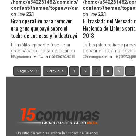
/home/u542261482/domains/15comunas.com.ar/publi
/home/u542261482/dom
content/themes/topnews/category.php
content/themes/topne
on line
221
on line
221
Gran operativo para remover
El traslado del Mercado 
una grúa que cayó sobre el
Hacienda de Liniers sería
techo de una casa y lo destruyó
2018
El insólito episodio tuvo lugar
La Legislatura tiene previ
este sábado a la tarde, cuando
debatir el próximo jueves
la grúa enfrentó la misión de
prórroga de la Ley 622, po
15comunas
28 ENERO, 2018
15comunas
5 SEPTIEMBR
colocar...
cual se prohíbe...
Page 5 of 13
‹ Previous
1
2
3
4
5
6
Un sitio de noticias sobre la Ciudad de Buenos