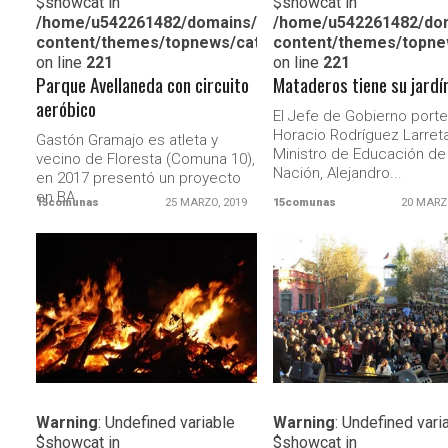
$showcat in
$showcat in
/home/u542261482/domains/15comunas.com.ar/publi
/home/u542261482/dom
content/themes/topnews/category.php
content/themes/topne
on line
221
on line
221
Parque Avellaneda con circuito
Mataderos tiene su jardí
aeróbico
El Jefe de Gobierno porte
Horacio Rodríguez Larreta,
Gastón Gramajo es atleta y
Ministro de Educación de 
vecino de Floresta (Comuna 10),
Nación, Alejandro...
en 2017 presentó un proyecto
en BA...
15comunas
25 MARZO, 2019
15comunas
20 MARZ
LEER MAS
LEER MAS
Warning
: Undefined variable
Warning
: Undefined vari
$showcat in
$showcat in