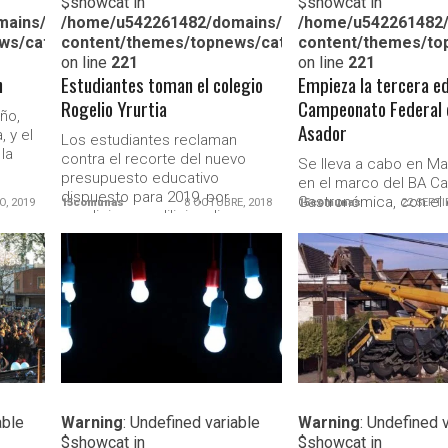
$showcat in
$showcat in
c_html/wp-
ains/15comunas.com.ar/public_html/wp-
/home/u542261482/domains/15comunas.com.ar/pu
/home/u542261482/
ws/category.php
content/themes/topnews/category.php
content/themes/to
on line
221
on line
221
n
Estudiantes toman el colegio
Empieza la tercera ed
Rogelio Yrurtia
Campeonato Federal 
ño,
Asador
 y el
Los estudiantes reclaman
la
contra el recorte del nuevo
Se lleva a cabo en M
presupuesto educativo
en el marco del BA Ca
dispuesto para 2019, por
Gastronómica, con el 
O, 2019
15comunas
8 OCTUBRE, 2018
15comunas
22 SEPTI
condiciones edilicias dignas,...
de honrar nuestra...
LEER MAS
LEER MAS
able
Warning
: Undefined variable
Warning
: Undefined 
$showcat in
$showcat in