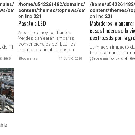
c_html/wp-
ains/15comunas.com.ar/public_html/wp-
/home/u542261482/domains/15comunas.com.ar/pu
/home/u542261482/
ws/category.php
content/themes/topnews/category.php
content/themes/to
on line
221
on line
221
Pasate a LED
Mataderos: clausurar
casas linderas a la vi
A partir de hoy, los Puntos
destrozada por la gr
Verdes canjearán lámparas
convencionales por LED, los
, de 11
La imagen impactó du
mismos están ubicados en:...
fin de semana: una i
ente
grúa derribada sobre 
O, 2018
15comunas
14 JUNIO, 2018
15comunas
30
de una vivienda,...
able