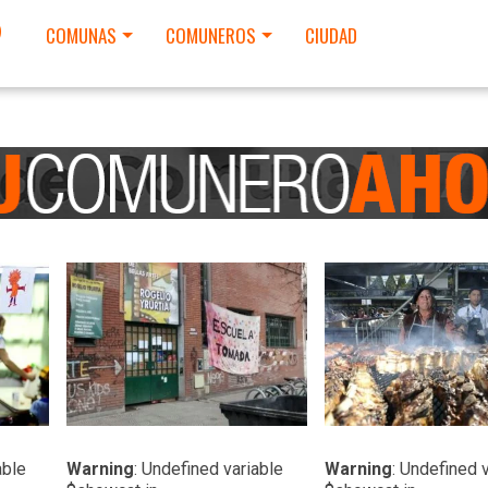
9
COMUNAS
COMUNEROS
CIUDAD
LEER MAS
LEER MAS
able
Warning
: Undefined variable
Warning
: Undefined 