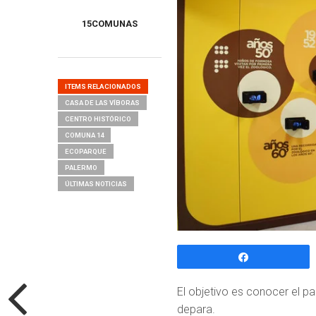
15COMUNAS
ITEMS RELACIONADOS
CASA DE LAS VÍBORAS
CENTRO HISTÓRICO
COMUNA 14
ECOPARQUE
PALERMO
ÚLTIMAS NOTICIAS
Compartir
El objetivo es conocer el pa
depara.