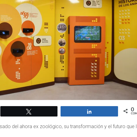
0
Twittear
Compartir
COM
sado del ahora ex zoológico, su transformación y el futuro que 