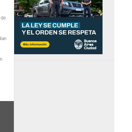
 de
lían
on