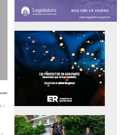
PARTIR
0 –
da