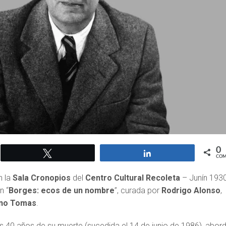
0
Twittear
Compartir
COM
n la
Sala Cronopios
del
Centro Cultural Recoleta
– Junín 193
n “
Borges: ecos de un nombre
”, curada por
Rodrigo Alonso
,
ano Tomas
.
 40 años de su muerte (sucedida el 14 de junio de 1986), abor