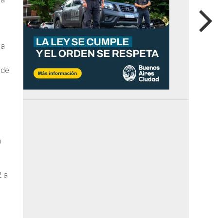
va
 del
a
2 a