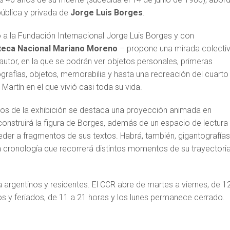
pública y privada de
Jorge Luis Borges
.
o a la Fundación Internacional Jorge Luis Borges y con
oteca Nacional Mariano Moreno
– propone una mirada colecti
l autor, en la que se podrán ver objetos personales, primeras
grafías, objetos, memorabilia y hasta una recreación del cuarto
artín en el que vivió casi toda su vida.
tivos de la exhibición se destaca una proyección animada en
onstruirá la figura de Borges, además de un espacio de lectura
der a fragmentos de sus textos. Habrá, también, gigantografías
 cronología que recorrerá distintos momentos de su trayectori
 argentinos y residentes. El CCR abre de martes a viernes, de 1
s y feriados, de 11 a 21 horas y los lunes permanece cerrado.