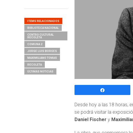
ITEMS RELACIONADOS
BIBLIOTECA NACIONAL
CENTRO CULTURAL
RECOLETA
COMUNA 2
JORGE LUIS BORGES
MAXIMILIANO TOMAS
RECOLETA
ÚLTIMAS NOTICIAS
Compartir
Desde hoy a las 18 horas, e
se podrá visitar la exposició
Daniel Fischer
y
Maximili
La obra, que conmemora los