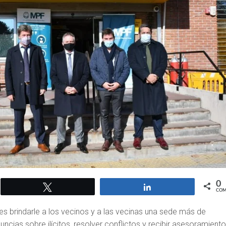
0
Twittear
Compartir
COM
es brindarle a los vecinos y a las vecinas una sede más de
uncias sobre ilícitos, resolver conflictos y recibir asesoramiento