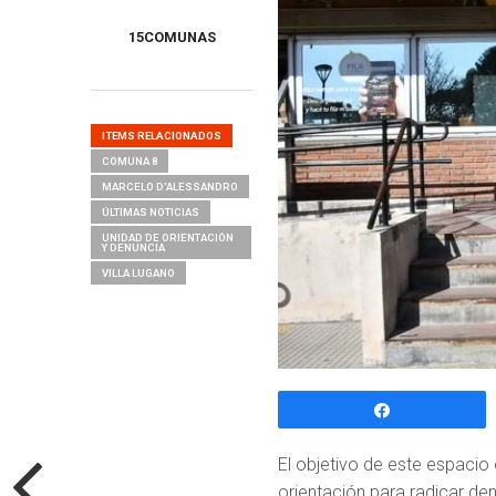
15COMUNAS
ITEMS RELACIONADOS
COMUNA 8
MARCELO D'ALESSANDRO
ÚLTIMAS NOTICIAS
UNIDAD DE ORIENTACIÓN
Y DENUNCIA
VILLA LUGANO
Compartir
El objetivo de este espacio 
orientación para radicar den