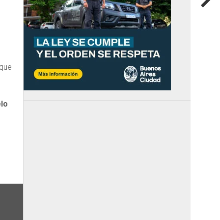
rque
elo