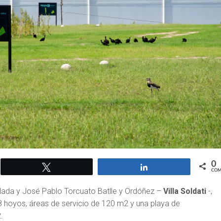
0
Twittear
Compartir
COM
alada y José Pablo Torcuato Batlle y Ordóñez –
Villa Soldati
-,
8 hoyos, áreas de servicio de 120 m2 y una playa de
.