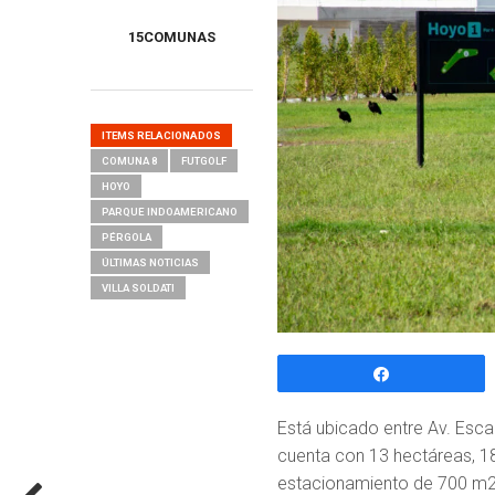
15COMUNAS
ITEMS RELACIONADOS
COMUNA 8
FUTGOLF
HOYO
PARQUE INDOAMERICANO
PÉRGOLA
ÚLTIMAS NOTICIAS
VILLA SOLDATI
Compartir
Está ubicado entre Av. Esc
cuenta con 13 hectáreas, 1
estacionamiento de 700 m2