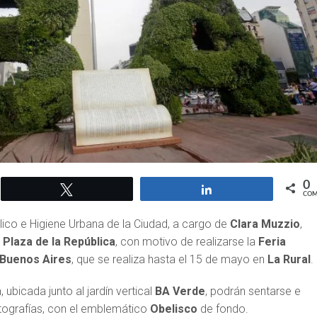
0
Twittear
Compartir
COM
blico e Higiene Urbana de la Ciudad, a cargo de
Clara Muzzio
,
a
Plaza de la República
, con motivo de realizarse la
Feria
e Buenos Aires
, que se realiza hasta el 15 de mayo en
La Rural
.
, ubicada junto al jardín vertical
BA Verde
, podrán sentarse e
otografías, con el emblemático
Obelisco
de fondo.