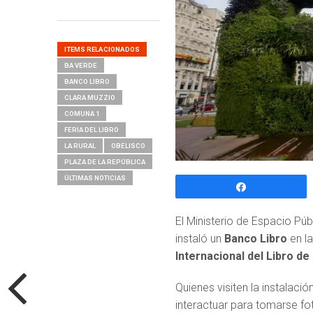
ITEMS RELACIONADOS
BA VERDE
BANCO LIBRO
CLARA MUZZIO
COMUNA 1
FERIA DEL LIBRO
LA RURAL
OBELISCO
PLAZA DE LA REPÚBLICA
ÚLTIMAS NOTICIAS
Compartir
El Ministerio de Espacio Pú
instaló un
Banco Libro
en l
Internacional del Libro d
Quienes visiten la instalación
interactuar para tomarse f