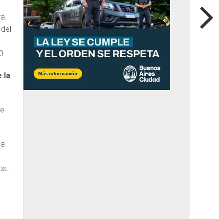
a.
 del
0.
 la
de
la
as.