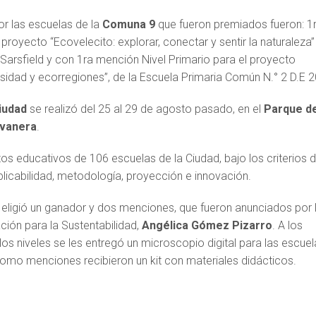
r las escuelas de la
Comuna 9
que fueron premiados fueron: 1r
 proyecto “Ecovelecito: explorar, conectar y sentir la naturaleza”
 Sarsfield y con 1ra mención Nivel Primario para el proyecto
rsidad y ecorregiones”, de la Escuela Primaria Común N.° 2 D.E 2
iudad
se realizó del 25 al 29 de agosto pasado, en el
Parque de
lvanera
.
s educativos de 106 escuelas de la Ciudad, bajo los criterios 
licabilidad, metodología, proyección e innovación.
 eligió un ganador y dos menciones, que fueron anunciados por 
ión para la Sustentabilidad,
Angélica Gómez Pizarro
. A los
os niveles se les entregó un microscopio digital para las escuel
mo menciones recibieron un kit con materiales didácticos.