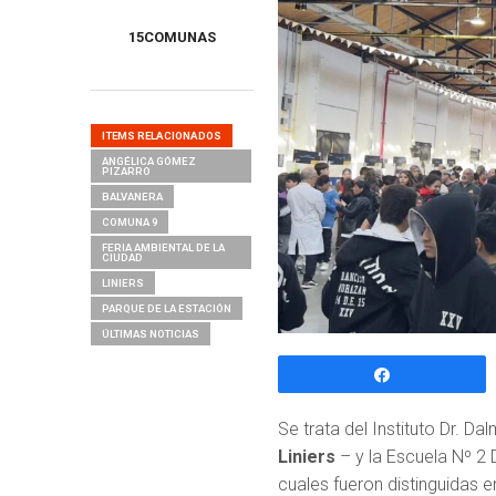
15COMUNAS
ITEMS RELACIONADOS
ANGÉLICA GÓMEZ
PIZARRO
BALVANERA
COMUNA 9
FERIA AMBIENTAL DE LA
CIUDAD
LINIERS
PARQUE DE LA ESTACIÓN
ÚLTIMAS NOTICIAS
Compartir
Se trata del Instituto Dr. D
Liniers
– y la Escuela Nº 2 
cuales fueron distinguidas 