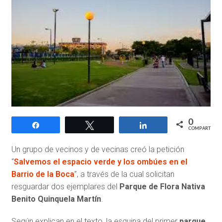
0
Compartir
Twittear
Compartir
COMPARTIR
Un grupo de vecinos y de vecinas creó la petición
“
Salvemos el espacio verde y los ombúes en el
Barrio de la Boca
”, a través de la cual solicitan
resguardar dos ejemplares del
Parque de Flora Nativa
Benito Quinquela Martín
.
Según explican en el texto, la esquina del primer
parque