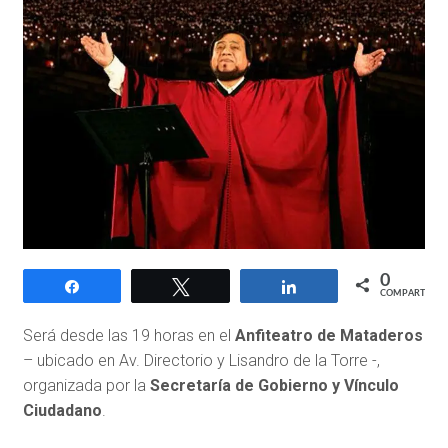
0
Compartir
Twittear
Compartir
COMPARTIR
Será desde las 19 horas en el
Anfiteatro de Mataderos
– ubicado en Av. Directorio y Lisandro de la Torre -,
organizada por la
Secretaría de Gobierno y Vínculo
Ciudadano
.