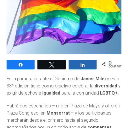
0
Compartir
Twittear
Compartir
COMPARTIR
Es la primera durante el Gobierno de
Javier Milei
y esta
33º edición tiene como objetivo celebrar la
diversidad
y
exigir derechos e
igualdad
para la comunidad
LGBTQ+
.
Habrá dos escenarios – uno en Plaza de Mayo y otro en
Plaza Congreso, en
Monserrat
– y los participantes
marcharán desde el primero hacia el segundo,
acompañados por un
colorido show de
comparsas,