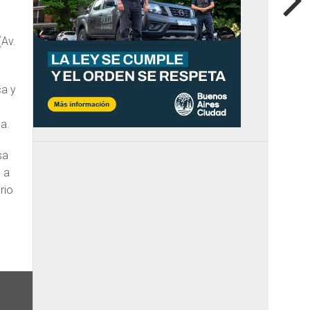
(Av.
ca y
a.
sa
o a
rio