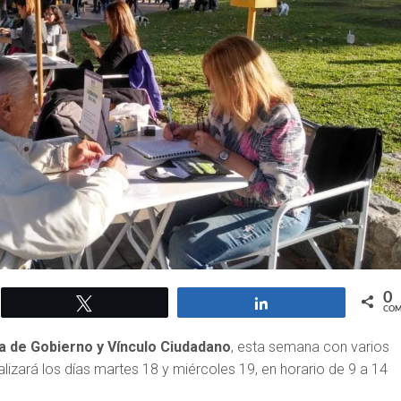
0
Twittear
Compartir
COM
a de Gobierno y Vínculo Ciudadano
, esta semana con varios
alizará los días martes 18 y miércoles 19, en horario de 9 a 14