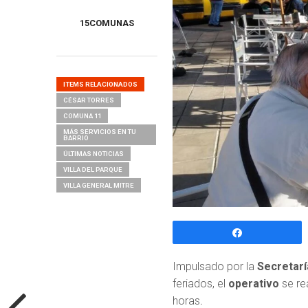
15COMUNAS
ITEMS RELACIONADOS
CÉSAR TORRES
COMUNA 11
MÁS SERVICIOS EN TU
BARRIO
ÚLTIMAS NOTICIAS
VILLA DEL PARQUE
VILLA GENERAL MITRE
Compartir
Impulsado por la
Secretarí
feriados, el
operativo
se re
horas
.