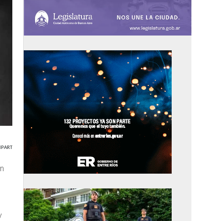
PARTIR
en
y