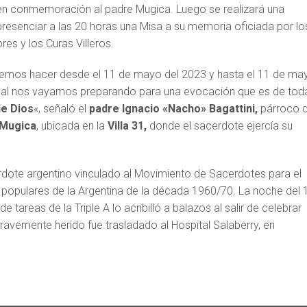
 en conmemoración al padre Mugica. Luego se realizará una
resenciar a las 20 horas una Misa a su memoria oficiada por lo
es y los Curas Villeros.
ueremos hacer desde el 11 de mayo del 2023 y hasta el 11 de ma
cual nos vayamos preparando para una evocación que es de toda
de Dios
«, señaló el
padre Ignacio «Nacho» Bagattini,
párroco 
 Mugica
, ubicada en la
Villa 31,
donde el sacerdote ejercía su
dote argentino vinculado al Movimiento de Sacerdotes para el
 populares de la Argentina de la década 1960/70. La noche del 
tareas de la Triple A lo acribilló a balazos al salir de celebrar
ravemente herido fue trasladado al Hospital Salaberry, en