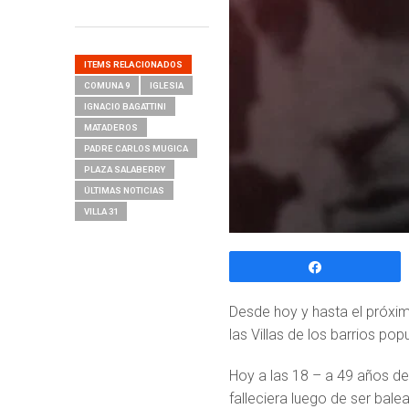
ITEMS RELACIONADOS
COMUNA 9
IGLESIA
IGNACIO BAGATTINI
MATADEROS
PADRE CARLOS MUGICA
PLAZA SALABERRY
ÚLTIMAS NOTICIAS
VILLA 31
Compartir
Desde hoy y hasta el próxi
las Villas de los barrios pop
Hoy a las 18 – a 49 años de
falleciera luego de ser bale