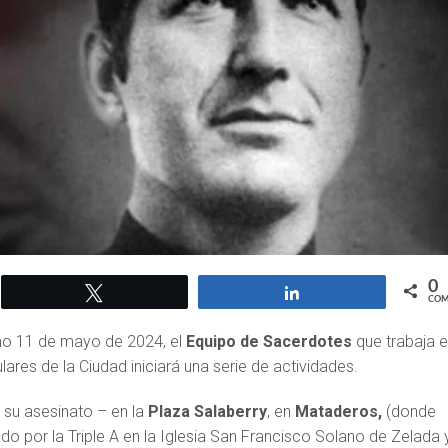
0
Twittear
Compartir
COM
mo 11 de mayo de 2024, el
Equipo de Sacerdotes
que trabaja 
ulares de la Ciudad iniciará una serie de actividades.
 su asesinato – en la
Plaza Salaberry
, en
Mataderos,
(donde
ado por la Triple A en la Iglesia San Francisco Solano de Zelada 