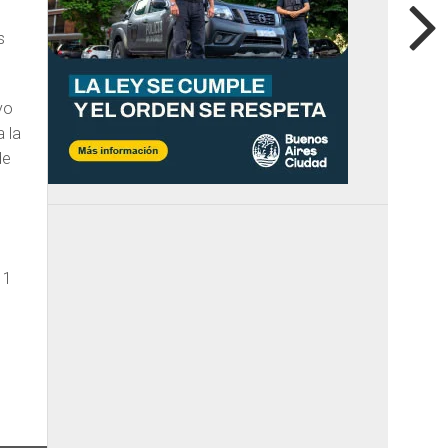
s
yo
 la
de
11