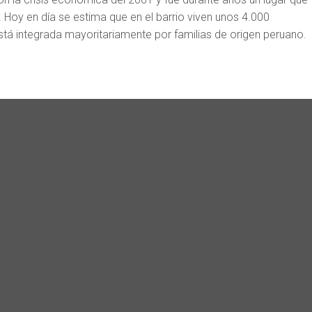
. Hoy en día se estima que en el barrio viven unos 4.000
tá integrada mayoritariamente por familias de origen peruano.