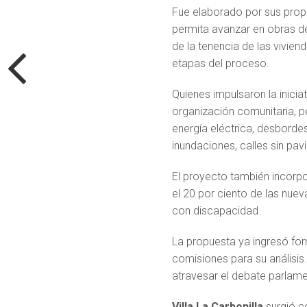
Fue elaborado por sus propi
permita avanzar en obras de 
de la tenencia de las vivie
etapas del proceso.
Quienes impulsaron la inici
organización comunitaria, p
energía eléctrica, desbordes
inundaciones, calles sin pa
El proyecto también incorpo
el 20 por ciento de las nu
con discapacidad.
La propuesta ya ingresó form
comisiones para su análisis
atravesar el debate parlamen
Villa La Carbonilla
surgió c