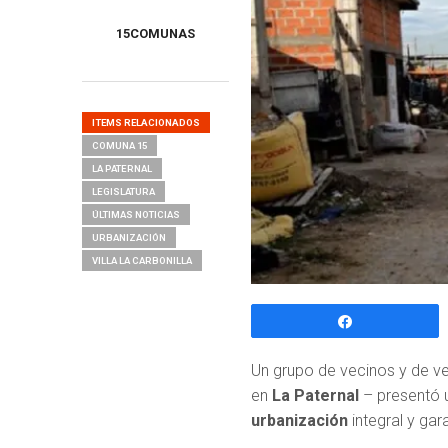
15COMUNAS
ITEMS RELACIONADOS
COMUNA 15
LA PATERNAL
LEGISLATURA
ÚLTIMAS NOTICIAS
URBANIZACIÓN
VILLA LA CARBONILLA
Compartir
Un grupo de vecinos y de veci
en
La Paternal
– presentó 
urbanización
integral y gar