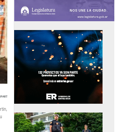
PARTIR
tín,
u