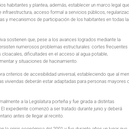
os habitantes y plantea, además, establecer un marco legal qu
infraestructura, acceso formal a servicios públicos, regularizac
ndas y mecanismos de participación de los habitantes en todas la
ativa sostienen que, pese a los avances logrados mediante la
ersisten numerosos problemas estructurales: cortes frecuentes
 cloacales, dificultades en el acceso al agua potable,
vimentar y situaciones de hacinamiento.
ra criterios de accesibilidad universal, estableciendo que al me
evas viviendas deberán estar adaptadas para personas mayores 
almente a la Legislatura porteña y fue girada a distintas
. El expediente comenzó a ser tratado durante junio y deberá
tario antes de llegar al recinto.
on la crisis económica del 2001 y fue durante años un lugar que