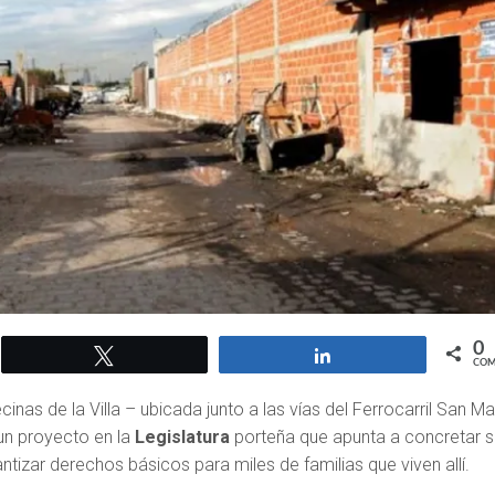
0
Twittear
Compartir
COM
nas de la Villa – ubicada junto a las vías del Ferrocarril San Mar
un proyecto en la
Legislatura
porteña que apunta a concretar s
antizar derechos básicos para miles de familias que viven allí.