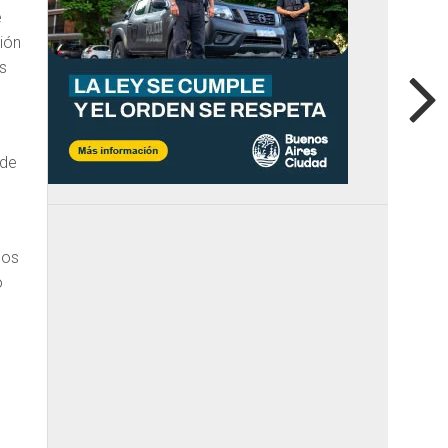
e
ión
s
 de
nos
o