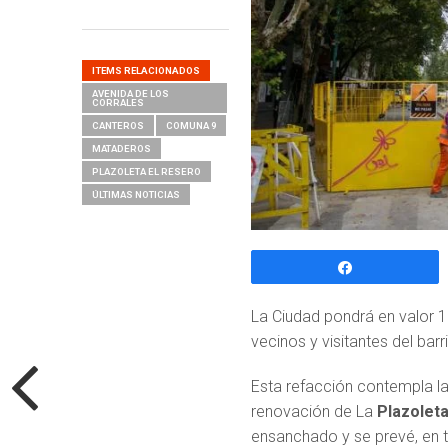
ITEMS RELACIONADOS
AVENIDA DE LOS
CORRALES
CANTEROS
COMUNA 9
MATADEROS
PLAZOLETA EL RESERO
ÚLTIMAS NOTICIAS
Compartir
La Ciudad pondrá en valor 1
vecinos y visitantes del barr
Esta refacción contempla la
renovación de La
Plazoleta
ensanchado y se prevé, en t