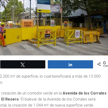
0
Twittear
Compartir
COM
2.200 m² de superficie, lo cual beneficiará a más de 13.000
io.
 creación de un corredor verde en la
Avenida de los Corrales
 El Resero
. El bulevar de la Avenida de los Corrales será
otal, la creación de 1.044 m² de nueva superficie verde.