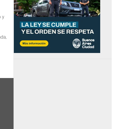
o y
ada,