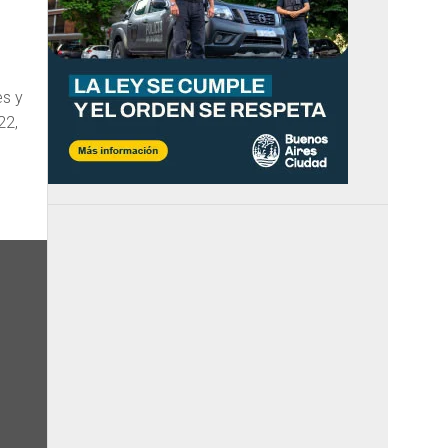
es y
22,