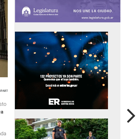
PARTIR
sto
ca
ada