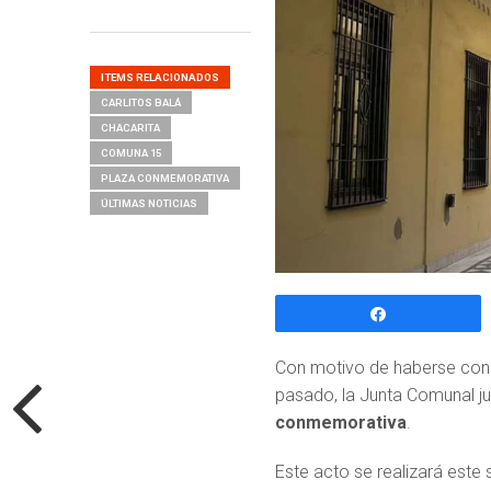
ITEMS RELACIONADOS
CARLITOS BALÁ
CHACARITA
COMUNA 15
PLAZA CONMEMORATIVA
ÚLTIMAS NOTICIAS
Compartir
Con motivo de haberse conm
pasado, la Junta Comunal ju
conmemorativa
.
Este acto se realizará este 