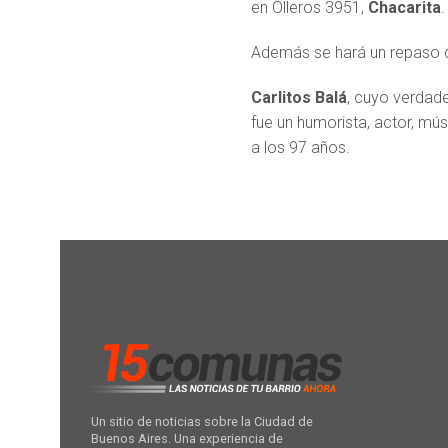
en Olleros 3951,
Chacarita
.
Además se hará un repaso 
Carlitos Balá
, cuyo verdad
fue un humorista, actor, mú
a los 97 años.
Un sitio de noticias sobre la Ciudad de
Buenos Aires. Una experiencia de