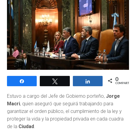
0
Compartir
Twittear
Compartir
COMPARTIR
Estuvo a cargo del Jefe de Gobierno porteño,
Jorge
Macri
, quien aseguró que seguirá trabajando para
garantizar el orden público, el cumplimiento de la ley y
proteger la vida y la propiedad privada en cada cuadra
de la
Ciudad
.