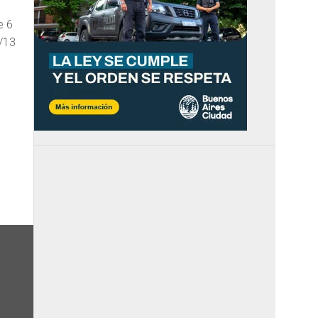
e 6
2/13