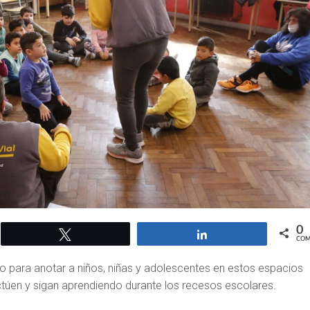
0
Twittear
Compartir
COM
mpo para anotar a niños, niñas y adolescentes en estos espacios
túen y sigan aprendiendo durante los recesos escolares.