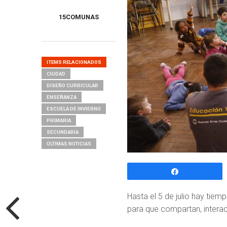
15COMUNAS
ITEMS RELACIONADOS
CIUDAD
DISEÑO CURRICULAR
ENSEÑANZA
ESCUELA DE INVIERNO
PRIMARIA
SECUNDARIA
ÚLTIMAS NOTICIAS
Compartir
Hasta el 5 de julio hay tie
para que compartan, interac