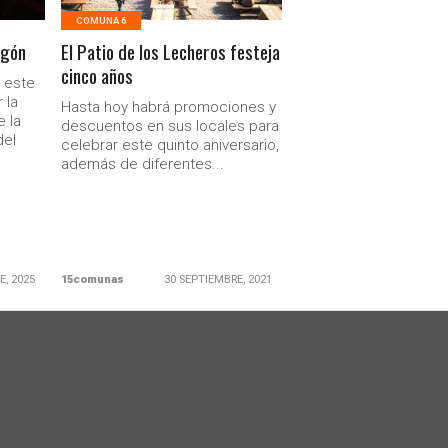
COMUNA 6
egón
El Patio de los Lecheros festeja
cinco años
 este
 la
Hasta hoy habrá promociones y
e la
descuentos en sus locales para
del
celebrar este quinto aniversario,
además de diferentes...
E, 2025
15comunas
30 SEPTIEMBRE, 2021