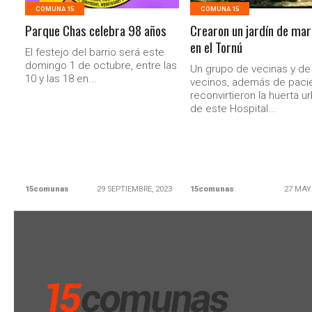
COMUNA 15
COMUNA 15
Parque Chas celebra 98 años
Crearon un jardín de mar
en el Tornú
El festejo del barrio será este
domingo 1 de octubre, entre las
Un grupo de vecinas y de
10 y las 18 en...
vecinos, además de paci
reconvirtieron la huerta u
de este Hospital...
15comunas
29 SEPTIEMBRE, 2023
15comunas
27 MAY