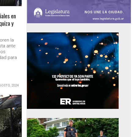
iales en
quiza y
oren la
ta ante
cos
dad para
GOSTO, 2024