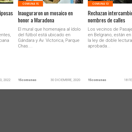
COMUNA 15
COMUNA 13
iposas
Inauguraron un mosaico en
Rechazan intercambi
honor a Maradona
nombres de calles
El mural que homenajea al ídolo
Los vecinos de Pasaj
entes,
del fútbol está ubicado en
en Belgrano, están en
rbana
Gándara y Av. Victorica, Parque
la ley de doble lectur
Chas....
aprobada...
O, 2022
15comunas
30 DICIEMBRE, 2020
15comunas
18 F