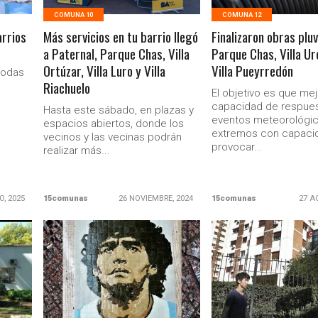
COMUNA 10
COMUNA 12
arrios
Más servicios en tu barrio llegó
Finalizaron obras pluv
a Paternal, Parque Chas, Villa
Parque Chas, Villa Ur
Ortúzar, Villa Luro y Villa
Villa Pueyrredón
 todas
Riachuelo
El objetivo es que mej
capacidad de respues
Hasta este sábado, en plazas y
eventos meteorológi
espacios abiertos, donde los
extremos con capaci
vecinos y las vecinas podrán
provocar...
realizar más...
O, 2025
15comunas
26 NOVIEMBRE, 2024
15comunas
27 A
LEER MAS
LEER MAS