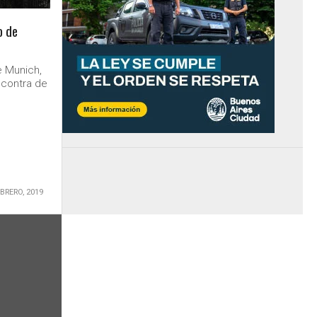
o de
e Munich,
 contra de
a
EBRERO, 2019