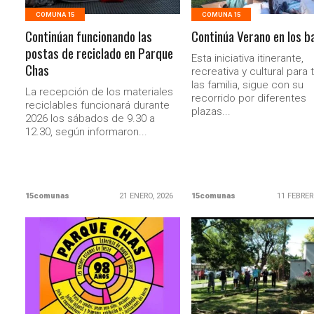
COMUNA 15
COMUNA 15
Continúan funcionando las
Continúa Verano en los b
postas de reciclado en Parque
Esta iniciativa itinerante,
Chas
recreativa y cultural para
las familia, sigue con su
La recepción de los materiales
recorrido por diferentes
reciclables funcionará durante
plazas...
2026 los sábados de 9.30 a
12.30, según informaron...
15comunas
21 ENERO, 2026
15comunas
11 FEBRER
LEER MAS
LEER MAS