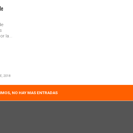
de
de
s
r la...
E, 2018
IMOS, NO HAY MAS ENTRADAS