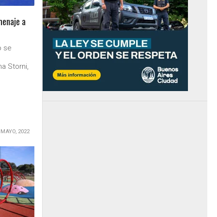
menaje a
o se
a Storni,
 MAYO, 2022