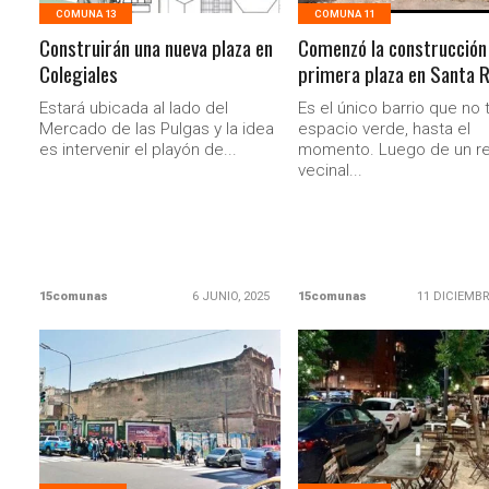
COMUNA 13
COMUNA 11
Construirán una nueva plaza en
Comenzó la construcción 
Colegiales
primera plaza en Santa R
Estará ubicada al lado del
Es el único barrio que no 
Mercado de las Pulgas y la idea
espacio verde, hasta el
es intervenir el playón de...
momento. Luego de un r
vecinal...
15comunas
6 JUNIO, 2025
15comunas
11 DICIEMBR
LEER MAS
LEER MAS