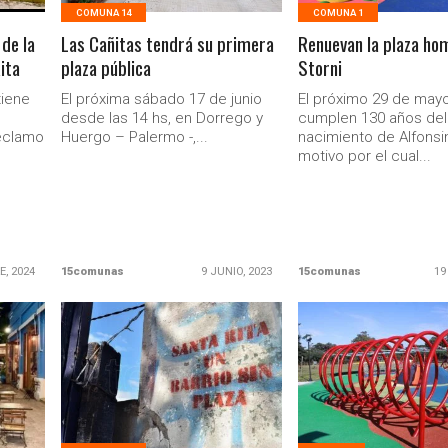
COMUNA 14
COMUNA 1
de la
Las Cañitas tendrá su primera
Renuevan la plaza ho
ita
plaza pública
Storni
tiene
El próxima sábado 17 de junio
El próximo 29 de may
desde las 14 hs, en Dorrego y
cumplen 130 años del
eclamo
Huergo – Palermo -,...
nacimiento de Alfonsin
motivo por el cual...
E, 2024
15comunas
9 JUNIO, 2023
15comunas
19
LEER MAS
LEER MAS