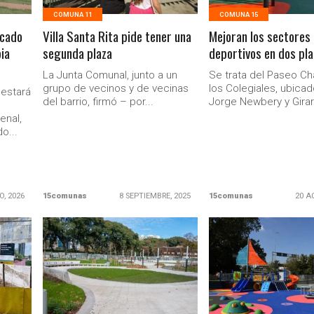
COMUNA 11
COMUNA 15
rcado
Villa Santa Rita pide tener una
Mejoran los sectores
ia
segunda plaza
deportivos en dos pl
La Junta Comunal, junto a un
Se trata del Paseo Ch
grupo de vecinos y de vecinas
los Colegiales, ubicad
estará
del barrio, firmó – por...
Jorge Newbery y Girar
enal,
o...
O, 2026
15comunas
8 SEPTIEMBRE, 2025
15comunas
20 A
LEER MAS
LEER MAS