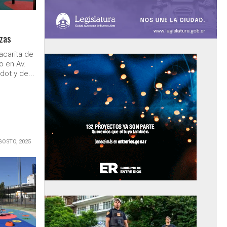
azas
acarita de
o en Av.
dot y de...
GOSTO, 2025