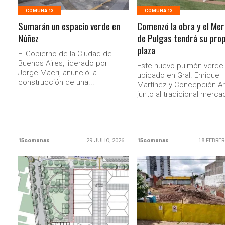
COMUNA 13
COMUNA 13
Sumarán un espacio verde en
Comenzó la obra y el Me
Núñez
de Pulgas tendrá su prop
plaza
El Gobierno de la Ciudad de
Buenos Aires, liderado por
Este nuevo pulmón verde 
Jorge Macri, anunció la
ubicado en Gral. Enrique
construcción de una...
Martínez y Concepción Ar
junto al tradicional mercad
15comunas
29 JULIO, 2026
15comunas
18 FEBRER
LEER MAS
LEER MAS