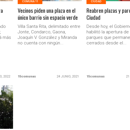
COMUNA 11
CIUDAD
ra
Vecinos piden una plaza en el
Reabren plazas y par
único barrio sin espacio verde
Ciudad
ado
Villa Santa Rita, delimitado entre
Desde hoy, el Gobier
,
Jonte, Condarco, Gaona,
habilitó la apertura de
rá más
Joaquín V. González y Miranda
parques que permane
no cuenta con ningún...
cerrados desde el...
O, 2022
15comunas
24 JUNIO, 2021
15comunas
21