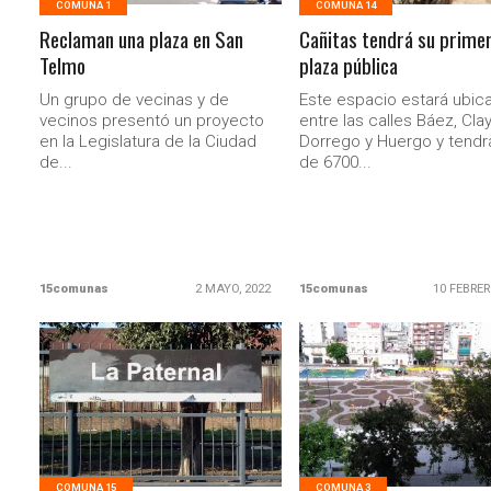
COMUNA 1
COMUNA 14
Reclaman una plaza en San
Cañitas tendrá su prime
Telmo
plaza pública
Un grupo de vecinas y de
Este espacio estará ubic
vecinos presentó un proyecto
entre las calles Báez, Clay
en la Legislatura de la Ciudad
Dorrego y Huergo y tend
de...
de 6700...
15comunas
2 MAYO, 2022
15comunas
10 FEBRER
LEER MAS
LEER MAS
COMUNA 15
COMUNA 3