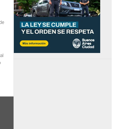
 de
al
o