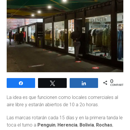
0
Compartir
Twittear
Compartir
COMPARTIR
La idea es que funcionen como locales comerciales al
aire libre y estarán abiertos de 10 a 2o horas.
Las marcas rotarán cada 15 días y en la primera tanda le
toca el turno a
Penguin
,
Herencia
,
Bolivia
,
Rochas
,