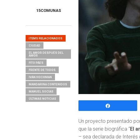
15COMUNAS
ITEMS RELACIONADOS
CIUDAD
EL AMOR DESPUÉS DEL
AMOR
FITO PÁES
FRENTE DE TODOS
IVÁN HOCHMAN
MANDARINA CONTENIDOS
MANUEL SOCÍAS
ÚLTIMAS NOTICIAS
Compartir
Un proyecto presentado por
que la serie biográfica “
El 
– sea declarada de Interés 