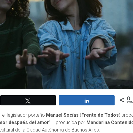
0
Twittear
Compartir
COM
 el legislador porteño
Manuel Socías
(
Frente de Todos
) prop
amor después del amor
” – producida por
Mandarina Contenid
cultural de la Ciudad Autónoma de Buenos Aires.