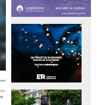
PARTIR
one
os