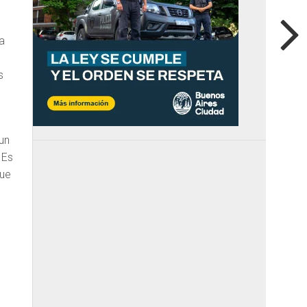
a
s
un
 Es
que