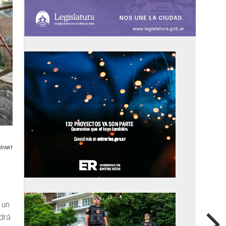
PARTIR
 un
drá