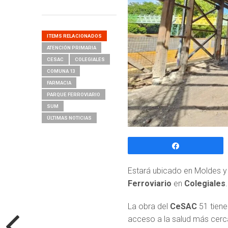
ITEMS RELACIONADOS
ATENCIÓN PRIMARIA
CESAC
COLEGIALES
COMUNA 13
FARMACIA
PARQUE FERROVIARIO
SUM
ÚLTIMAS NOTICIAS
Compartir
Estará ubicado en Moldes y
Ferroviario
en
Colegiales
.
La obra del
CeSAC
51 tiene
acceso a la salud más cerca