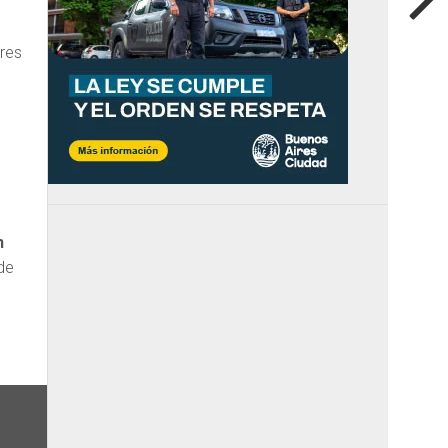
eres
n
de