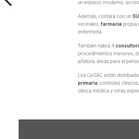
un espacio moderno, accesib
Además, contará con un
S
vecinales,
farmacia
propia 
enfermería.
También habrá 4
consultor
procedimientos menores, de
jefatura, áreas para el pers
Los CeSAC están distribuido
primaria
, controles clínic
clínica médica y otras espe