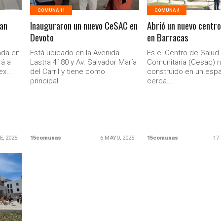
COMUNA 11
COMUNA 4
an
Inauguraron un nuevo CeSAC en
Abrió un nuevo centr
Devoto
en Barracas
ada en
Está ubicado en la Avenida
Es el Centro de Salud
á a
Lastra 4180 y Av. Salvador María
Comunitaria (Cesac) 
x...
del Carril y tiene como
construido en un esp
principal...
cerca...
E, 2025
15comunas
6 MAYO, 2025
15comunas
17