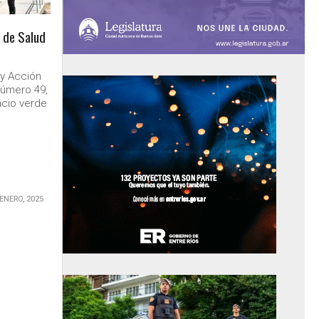
o de Salud
 y Acción
número 49,
acio verde
 ENERO, 2025