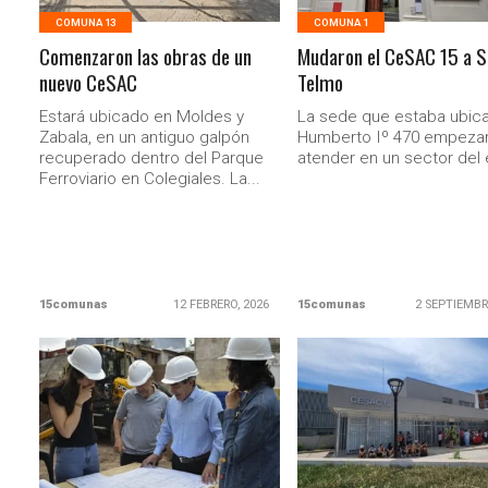
COMUNA 13
COMUNA 1
Comenzaron las obras de un
Mudaron el CeSAC 15 a S
nuevo CeSAC
Telmo
Estará ubicado en Moldes y
La sede que estaba ubic
Zabala, en un antiguo galpón
Humberto Iº 470 empezar
recuperado dentro del Parque
atender en un sector del e
Ferroviario en Colegiales. La...
15comunas
12 FEBRERO, 2026
15comunas
2 SEPTIEMBR
LEER MAS
LEER MAS