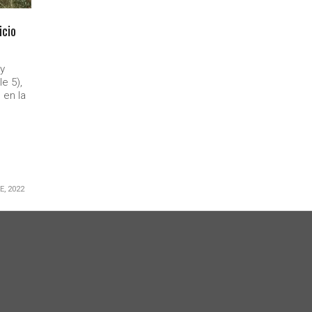
icio
y
e 5),
 en la
E, 2022