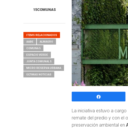
15COMUNAS
ITEMS RELACIONADOS
AABE
ALMAGRO
COMUNA 5
ESPACIO VERDE
JUNTA COMUNAL 5
MICRO RESERVA URBANA
ÚLTIMAS NOTICIAS
Compartir
La iniciativa estuvo a cargo
remate del predio y con el o
preservación ambiental en