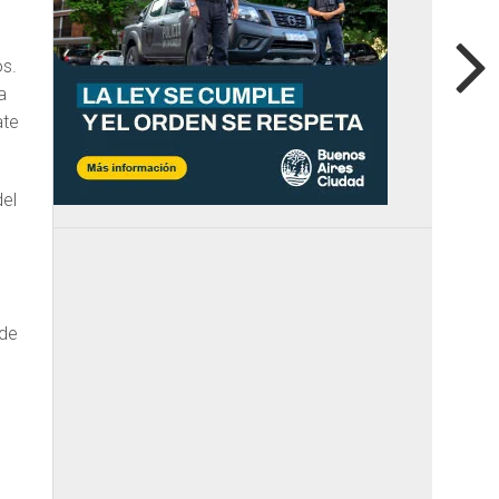
s.
a
ate
del
 de