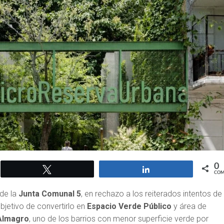
0
Twittear
Compartir
COM
 de la
Junta Comunal 5
, en rechazo a los reiterados intentos de
bjetivo de convertirlo en
Espacio Verde Público
y área de
Almagro
, uno de los barrios con menor superficie verde por