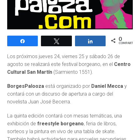
0
Compartir
Twittear
Compartir
COMPARTIR
Los próximos jueves 24, viernes 25 y sábado 26 de
agosto se realizará este festival borgeano, en el
Centro
Cultural San Martín
(Sarmiento 1551).
BorgesPalooza
está organizado por
Daniel Mecca
y
contará con un discurso de apertura a cargo del
novelista Juan José Becerra.
La quinta edición contará con mesas temáticas, una
exhibición de
freestyle borgeano
, feria de libros,
sorteos y la pintura en vivo de una tabla de skate.
También habrá actividades para escuelas secundarias,