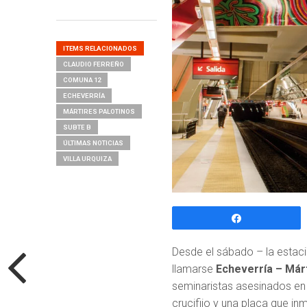
ITEMS RELACIONADOS
CLAUDIO FERREÑO
COMUNA 12
ECHEVERRÍA
MÁRTIRES PALOTINOS
SUBTE B
ÚLTIMAS NOTICIAS
VILLA URQUIZA
Compartir
Desde el sábado – la estaci
llamarse
Echeverría – Már
seminaristas asesinados en ju
crucifijo y una placa que in