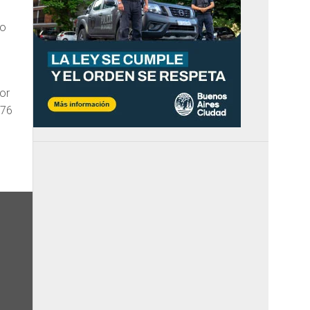
ño
or
976