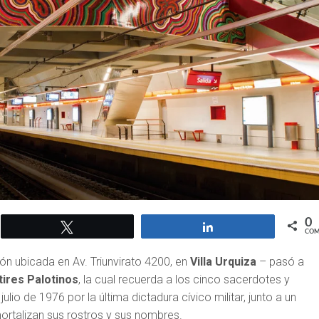
0
Twittear
Compartir
COM
ón ubicada en Av. Triunvirato 4200, en
Villa Urquiza
– pasó a
tires Palotinos
, la cual recuerda a los cinco sacerdotes y
lio de 1976 por la última dictadura cívico militar, junto a un
mortalizan sus rostros y sus nombres.