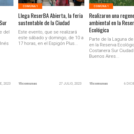
COMUNA 1
COMUNA 1
Llega ReserBA Abierta, la feria
Realizaron una regen
Sur
sustentable de la Ciudad
ambiental en la Rese
Ecológica
e del
Este evento, que se realizará
este sábado y domingo, de 10 a
Parte de la Laguna de
 Inés
17 horas, en el Espigón Plus...
en la Reserva Ecológi
Costanera Sur Ciudad
Buenos Aires...
E, 2023
15comunas
27 JULIO, 2023
15comunas
6 DICI