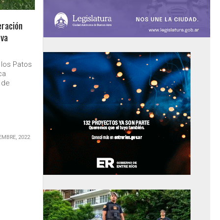
eración
rva
 los Patos
ca
 de
EMBRE, 2022